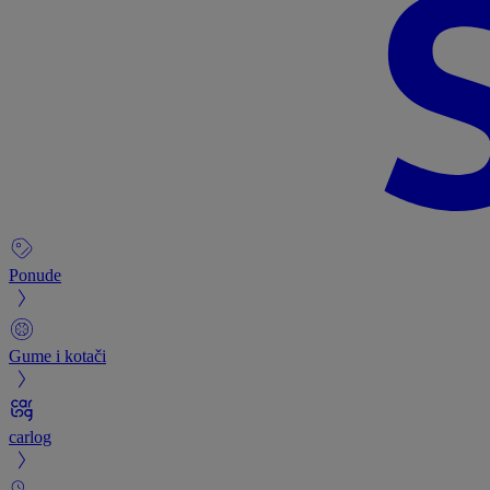
Ponude
Gume i kotači
carlog