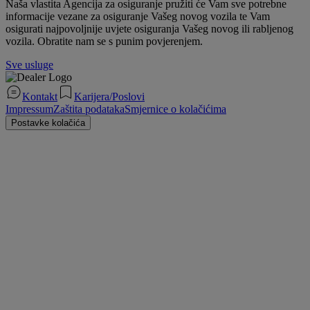
Naša vlastita Agencija za osiguranje pružiti će Vam sve potrebne
informacije vezane za osiguranje Vašeg novog vozila te Vam
osigurati najpovoljnije uvjete osiguranja Vašeg novog ili rabljenog
vozila. Obratite nam se s punim povjerenjem.
Sve usluge
Kontakt
Karijera/Poslovi
Impressum
Zaštita podataka
Smjernice o kolačićima
Postavke kolačića