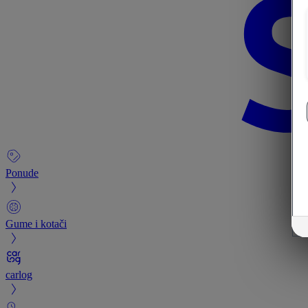
Ponude
Gume i kotači
carlog