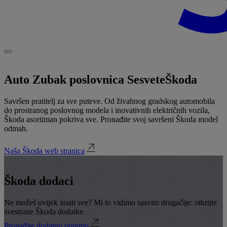
Auto Zubak poslovnica Sesvete
Škoda
Savršen pratitelj za sve puteve. Od živahnog gradskog automobila
do prostranog poslovnog modela i inovativnih električnih vozila,
Škoda asortiman pokriva sve. Pronađite svoj savršeni Škoda model
odmah.
Naša Škoda web stranica
Škoda dodaci
Ne možeš uvijek imati sve? Mi to vidimo sasvim drugačije: otkrijte
svestrane Škoda dodatke.
Pronađite dodatnu opremu