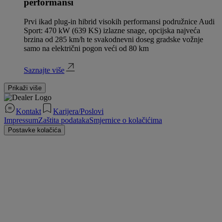
performansi
Prvi ikad plug-in hibrid visokih performansi podružnice Audi
Sport: 470 kW (639 KS) izlazne snage, opcijska najveća
brzina od 285 km/h te svakodnevni doseg gradske vožnje
samo na električni pogon veći od 80 km
Saznajte više
Prikaži više
Kontakt
Karijera/Poslovi
Impressum
Zaštita podataka
Smjernice o kolačićima
Postavke kolačića