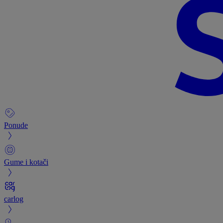
Ponude
Gume i kotači
carlog