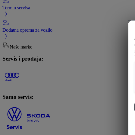
Termin servisa
Dodatna oprema za vozilo
Naše marke
Servis i prodaja:
Samo servis: