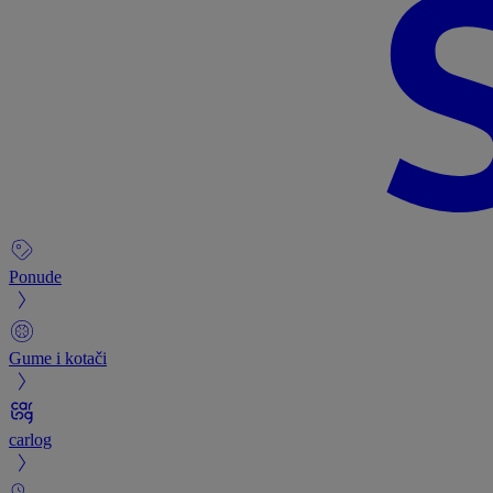
Ponude
Gume i kotači
carlog