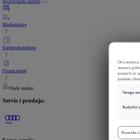
Rezervirajte termin
Marketplace
Elektromobilnost
Ova stranica 
stranice prih
Financiranje
postavit će s
podatke obrađ
Naše marke
Strogo ne
Servis i prodaja:
Kolačići 
Postavke z