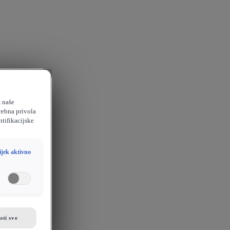
m naše
rebna privola
ntifikacijske
ijek aktivno
sti sve